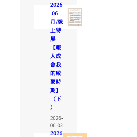
2026
.06
月/線
上特
展
【報
人成
舍我
的啟
蒙時
期】
（下
）
2026-
06-03
2026