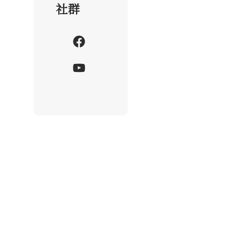
社群
F
a
Y
c
o
e
u
b
T
o
u
o
b
k
e