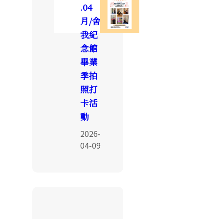
.04
月/舍
我紀
念館
畢業
季拍
照打
卡活
動
2026-
04-09