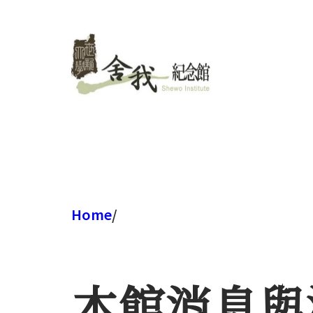
跳
至
主
要
內
容
Home
/
本館消息與