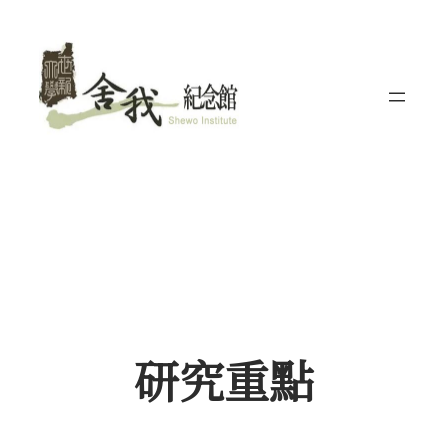
跳
至
主
要
內
容
研究重點