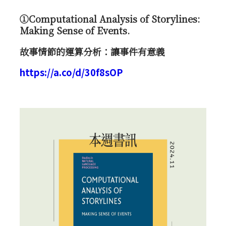
①Computational Analysis of Storylines:
Making Sense of Events.
故事情節的運算分析：讓事件有意義
https://a.co/d/30f8sOP