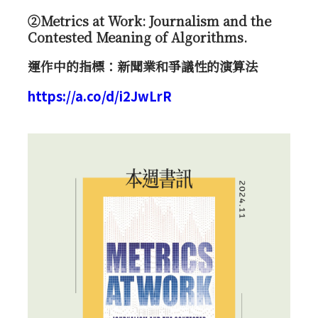
②Metrics at Work: Journalism and the
Contested Meaning of Algorithms.
運作中的指標：新聞業和爭議性的演算法
https://a.co/d/i2JwLrR