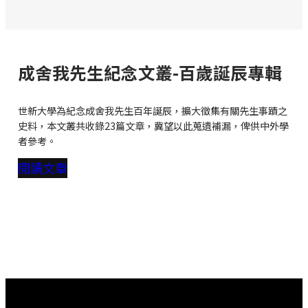
成舍我先生紀念文叢-百歲誕辰專輯
世新大學為紀念成舍我先生百年誕辰，擴大徵集有關先生事蹟之
史料，本文叢共收錄23篇文章，冀望以此蒐遺補漏，俾供中外學
者參考。
閱讀文章