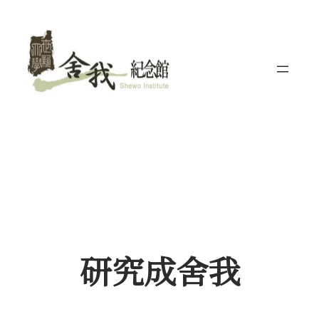
跳
至
主
要
內
容
研究成舍我