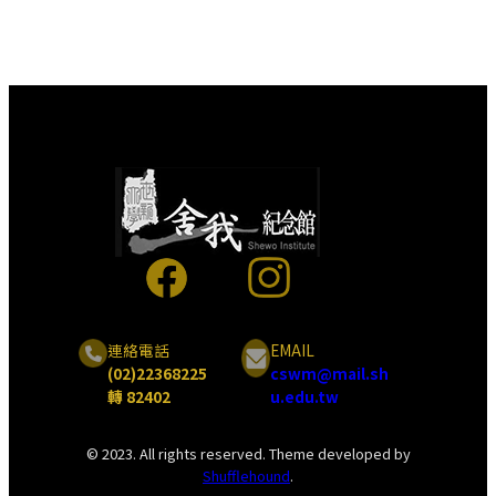
連絡電話
EMAIL
(02)22368225
cswm@mail.sh
轉 82402
u.edu.tw
© 2023. All rights reserved. Theme developed by
Shufflehound
.