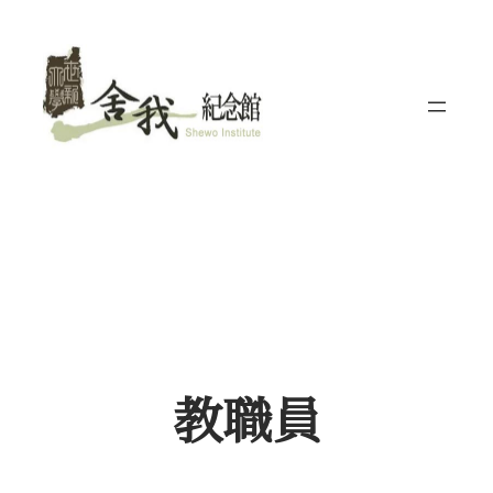
跳
至
主
要
內
容
教職員