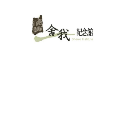
跳
至
主
要
內
容