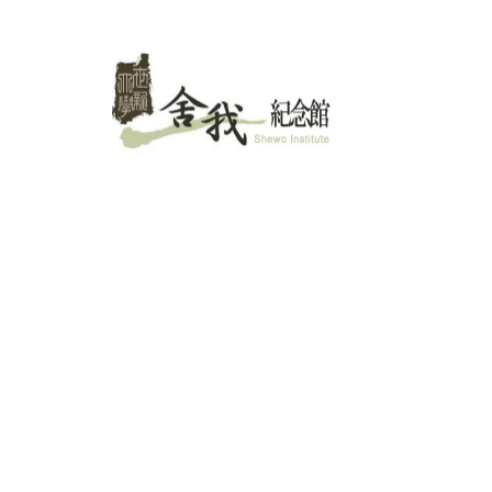
跳
至
主
要
內
容