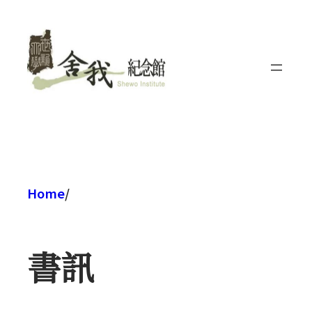
跳
至
主
要
內
容
Home
/
書訊