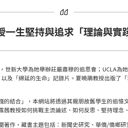
授一生堅持與追求「理論與實
後，世新大學為她舉辦莊嚴肅穆的追思會；UCLA為
書，以及「綿延的生命」記錄片。夏曉鵑教授出版了
踐的結合」，本網站將透過其親朋故舊學生的追憶
露茜教授如何挑戰主流論述、如何反思、堅持理念
關著作，藏書主題包括：新聞史研究、華僑/僑鄉研