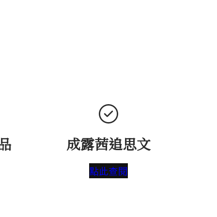
品
成露茜追思文
點此查閱