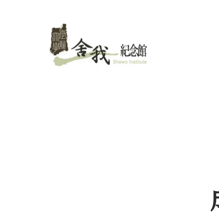
跳
至
主
要
內
容