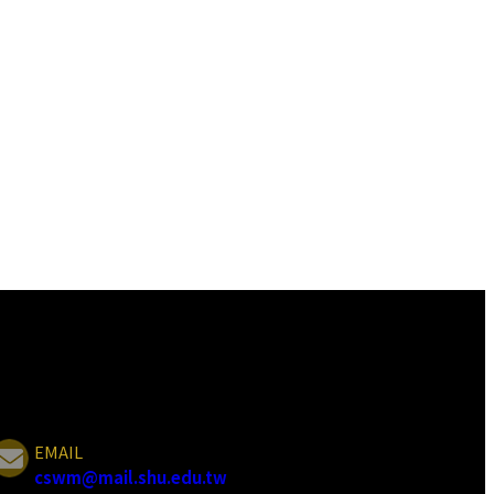
EMAIL
cswm@mail.shu.edu.tw