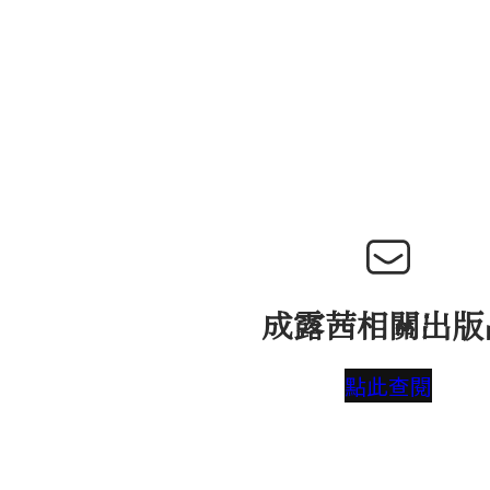
成露茜相關出版
點此查閱