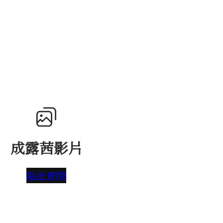
成露茜影片
點此查閱