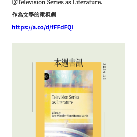
③Television Series as Literature.
作為文學的電視劇
https://a.co/d/fFFdFQl