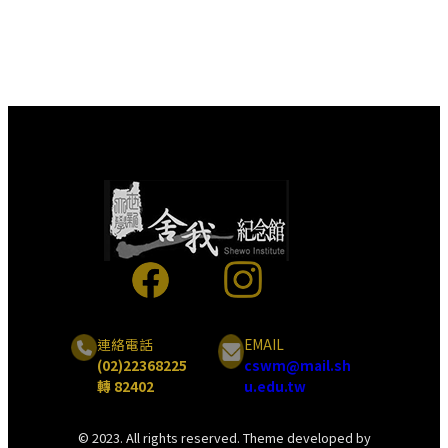
連絡電話
EMAIL
(02)22368225
cswm@mail.sh
轉 82402
u.edu.tw
© 2023. All rights reserved. Theme developed by