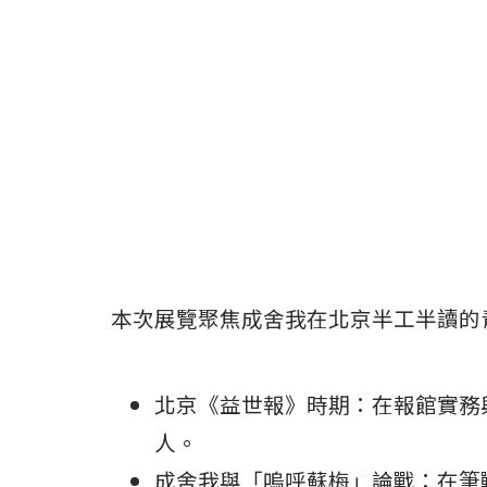
本次展覽聚焦成舍我在北京半工半讀的
北京《益世報》時期：在報館實務
人。
成舍我與「嗚呼蘇梅」論戰：在筆