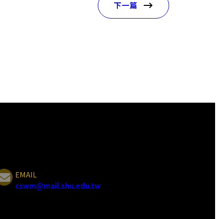
下一篇
EMAIL
cswm@mail.shu.edu.tw