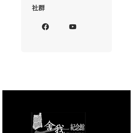
社群
F
Y
a
o
c
u
e
T
b
u
o
b
o
e
k