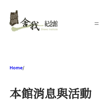
跳
至
主
要
內
容
Home
/
本館消息與活動