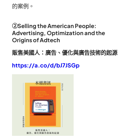
的案例。
②Selling the American People:
Advertising, Optimization and the
Origins of Adtech
販售美國人：廣告、優化與廣告技術的起源
https://a.co/d/bJ7JSGp