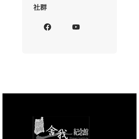
社群
F
Y
a
o
c
u
e
T
b
u
o
b
o
e
k