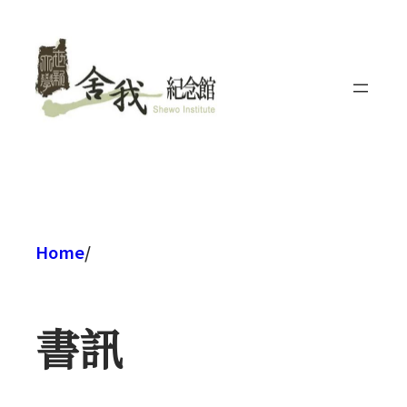
跳
至
主
要
內
容
Home
/
書訊