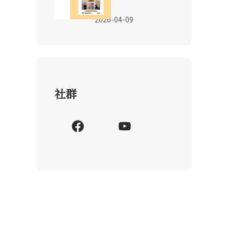
動
2026-04-09
社群
F
Y
a
o
c
u
e
T
b
u
o
b
o
e