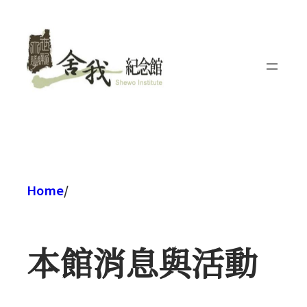
跳
至
主
要
內
容
Home
/
本館消息與活動