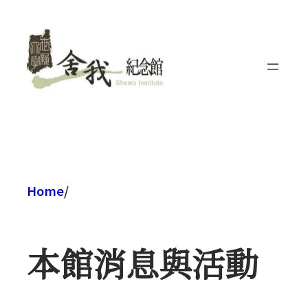
跳
至
主
要
內
容
Home
/
本館消息與活動