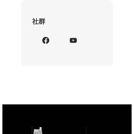
社群
F
Y
a
o
c
u
e
T
b
u
o
b
o
e
k