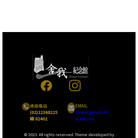
連絡電話
EMAIL
(02)22368225
cswm@mail.sh
轉 82402
u.edu.tw
© 2023. All rights reserved. Theme developed by