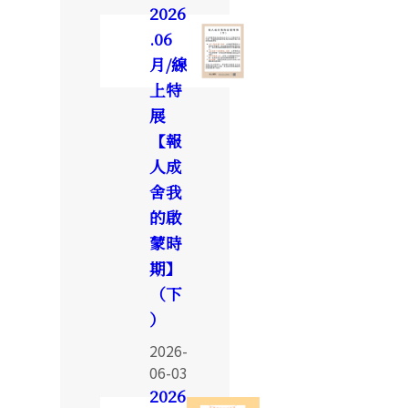
2026
.06
月/線
上特
展
【報
人成
舍我
的啟
蒙時
期】
（下
）
2026-
06-03
2026