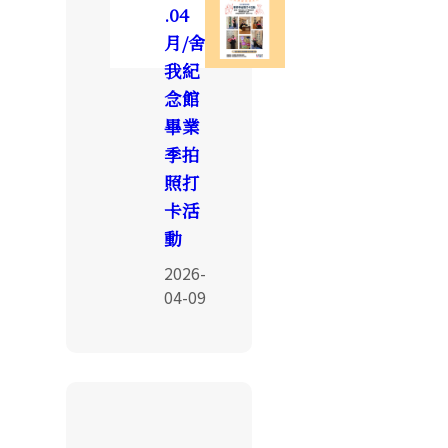
.04
月/舍
我紀
念館
畢業
季拍
照打
卡活
動
2026-
04-09