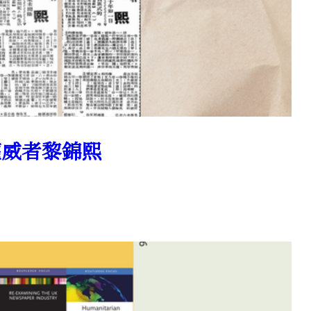
權威者黎錦熙