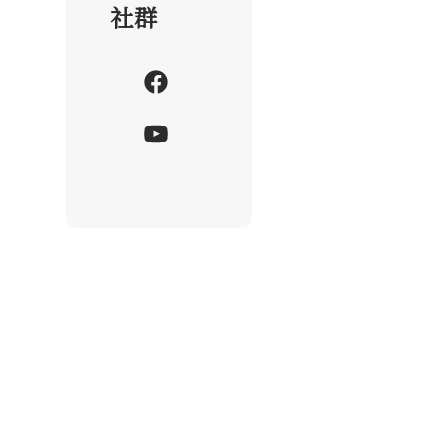
社群
F
a
Y
c
o
e
u
b
T
o
u
o
b
k
e