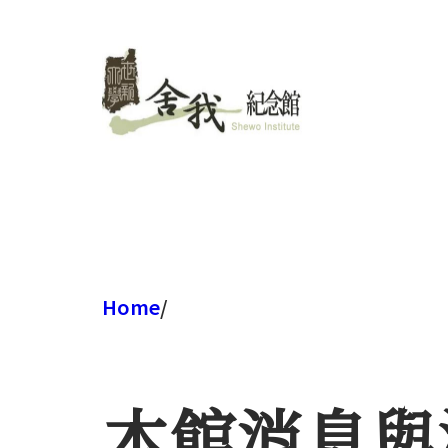
跳
至
主
要
內
容
Home
/
本館消息與