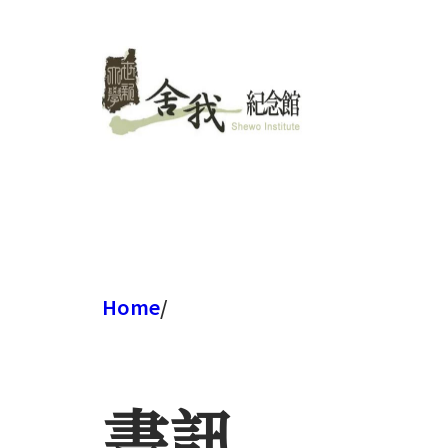
跳
至
主
要
內
容
Home
/
書訊