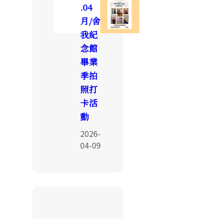
.04
月/舍
我紀
念館
畢業
季拍
照打
卡活
動
2026-
04-09