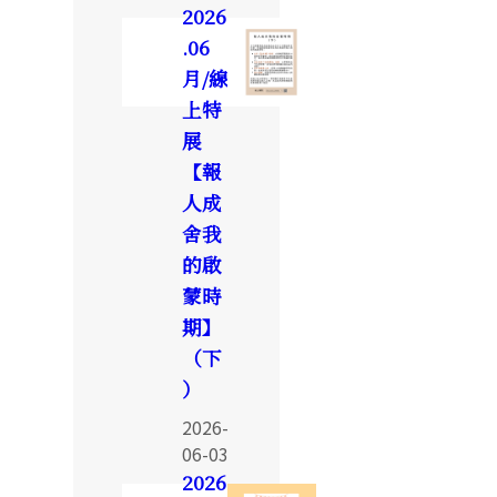
2026
.06
月/線
上特
展
【報
人成
舍我
的啟
蒙時
期】
（下
）
2026-
06-03
2026