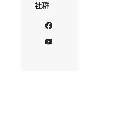
社群
F
a
Y
c
o
e
u
b
T
o
u
o
b
k
e